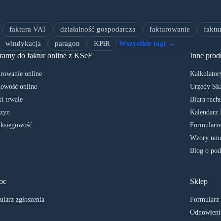
faktura VAT
działalność gospodarcza
fakturowanie
faktu
windykacja
paragon
KPiR
Wszystkie tagi →
ramy do faktur online z KSeF
Inne prod
rowanie online
Kalkulator
owość online
Urzędy Sk
i trwałe
Biura rach
zyn
Kalendarz 
 księgowość
Formularze
Wzory umó
Blog o pod
oc
Sklep
larz zgłoszenia
Formularz
Odnowienie