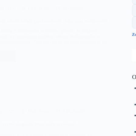
go, 2026
Emil Zelma
Aktualności
a właścicielskie (podstawowe). Jakie dają możliwości?
formy fakturowania w Polsce sprawia, że Krajowy
Zo
 staje się centralnym punktem obiegu dokumentów w
rzedsiębiorstwie. Kluczem do sprawnego poruszania się
S
więcej
.
awnienia
cicielskie
O
dstawowe).
e
liwości?
go, 2026
Emil Zelma
Aktualności
ć uprawnienia dla biura rachunkowego?
wolucji w dokumentacji księgowej sprawiło, że