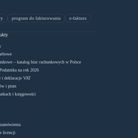
ry
program do fakturowania
e-faktura
ukty
y
arbowe
unkowe – katalog biur rachunkowych w Polsce
Podatnika na rok 2026
 i deklaracje VAT
w i pism
atkach i księgowości
 zamówienia
 licencji