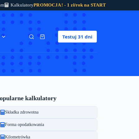
sm
Kalkulatory
PROMOCJA! - 1 zł/rok na START
Testuj
31 dni
Koszyk
opularne kalkulatory
Składka zdrowotna
Forma opodatkowania
Kilometrówka