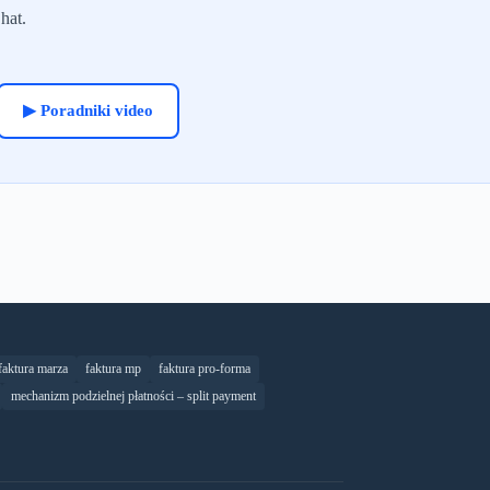
hat.
▶ Poradniki video
faktura marza
faktura mp
faktura pro-forma
mechanizm podzielnej płatności – split payment