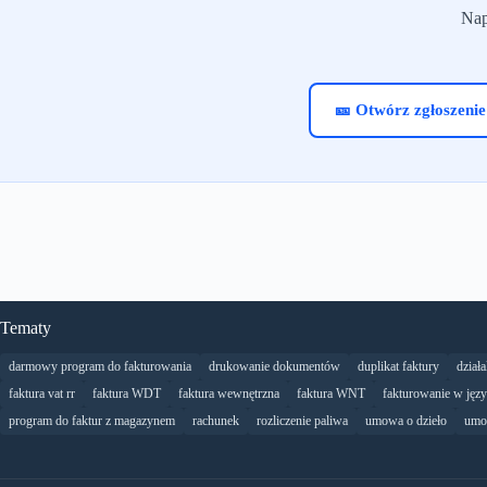
Nap
🎫 Otwórz zgłoszenie
Tematy
darmowy program do fakturowania
drukowanie dokumentów
duplikat faktury
dział
faktura vat rr
faktura WDT
faktura wewnętrzna
faktura WNT
fakturowanie w jęz
program do faktur z magazynem
rachunek
rozliczenie paliwa
umowa o dzieło
umo