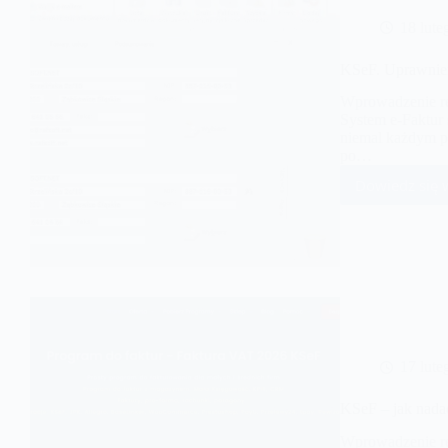
18 lute
KSeF. Uprawnieni
Wprowadzenie re
System e-Faktur
niemal każdym p
po…
Dowiedz się 
KSeF
Upr
właś
(po
Jaki
dają
moż
17 lute
KSeF – jak nada
Wprowadzenie re