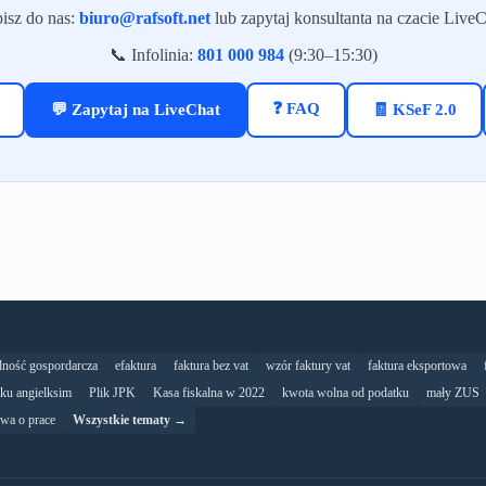
isz do nas:
biuro@rafsoft.net
lub zapytaj konsultanta na czacie LiveC
📞 Infolinia:
801 000 984
(9:30–15:30)
❓ FAQ
💬 Zapytaj na LiveChat
🧾 KSeF 2.0
alność gospordarcza
efaktura
faktura bez vat
wzór faktury vat
faktura eksportowa
yku angielksim
Plik JPK
Kasa fiskalna w 2022
kwota wolna od podatku
mały ZUS
wa o prace
Wszystkie tematy →