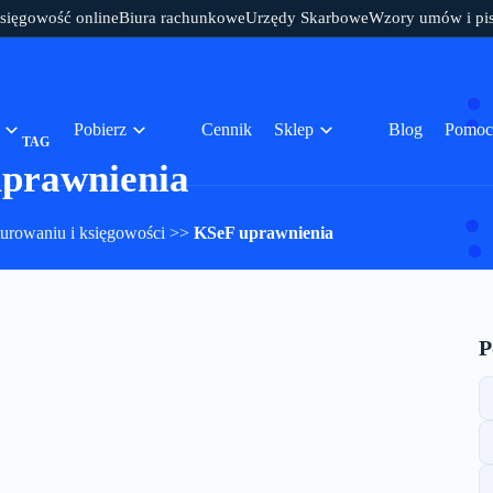
sięgowość online
Biura rachunkowe
Urzędy Skarbowe
Wzory umów i pi
Pobierz
Cennik
Sklep
Blog
Pomoc
TAG
prawnienia
turowaniu i księgowości
>>
KSeF uprawnienia
P