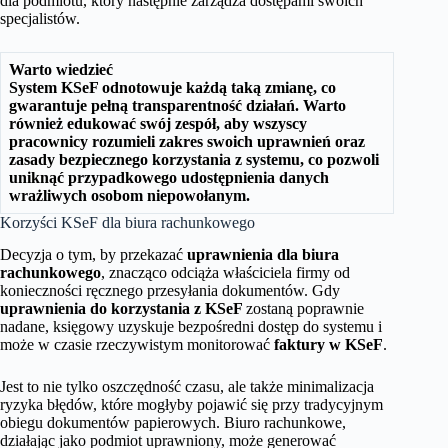
dla podmiotu, który następnie zarządza dostępami swoich
specjalistów.
Warto wiedzieć
System KSeF odnotowuje każdą taką zmianę, co
gwarantuje pełną transparentność działań. Warto
również edukować swój zespół, aby wszyscy
pracownicy rozumieli zakres swoich uprawnień oraz
zasady bezpiecznego korzystania z systemu, co pozwoli
uniknąć przypadkowego udostępnienia danych
wrażliwych osobom niepowołanym.
Korzyści KSeF dla biura rachunkowego
Decyzja o tym, by przekazać
uprawnienia dla biura
rachunkowego
, znacząco odciąża właściciela firmy od
konieczności ręcznego przesyłania dokumentów. Gdy
uprawnienia do korzystania z KSeF
zostaną poprawnie
nadane, księgowy uzyskuje bezpośredni dostęp do systemu i
może w czasie rzeczywistym monitorować
faktury w KSeF
.
Jest to nie tylko oszczędność czasu, ale także minimalizacja
ryzyka błędów, które mogłyby pojawić się przy tradycyjnym
obiegu dokumentów papierowych. Biuro rachunkowe,
działając jako podmiot uprawniony, może generować