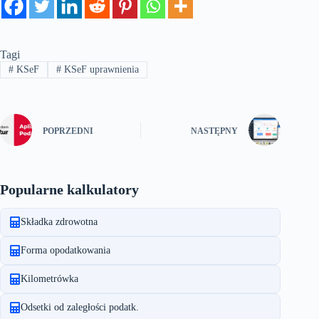
Tagi
#
KSeF
#
KSeF uprawnienia
POPRZEDNI
NASTĘPNY
Popularne kalkulatory
Składka zdrowotna
Forma opodatkowania
Kilometrówka
Odsetki od zaległości podatk.