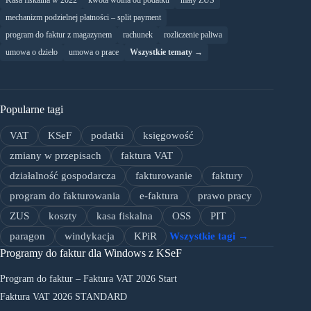
Kasa fiskalna w 2022
kwota wolna od podatku
mały ZUS
mechanizm podzielnej płatności – split payment
program do faktur z magazynem
rachunek
rozliczenie paliwa
umowa o dzieło
umowa o prace
Wszystkie tematy →
Popularne tagi
VAT
KSeF
podatki
księgowość
zmiany w przepisach
faktura VAT
działalność gospodarcza
fakturowanie
faktury
program do fakturowania
e-faktura
prawo pracy
ZUS
koszty
kasa fiskalna
OSS
PIT
paragon
windykacja
KPiR
Wszystkie tagi →
Programy do faktur dla Windows z KSeF
Program do faktur – Faktura VAT 2026 Start
Faktura VAT 2026 STANDARD