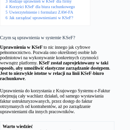
3
Rodzaje uprawnień w KSeF dla firmy
4
Korzyści KSeF dla biura rachunkowego
5
Uwierzytelnienie i formularz ZAW-FA
6
Jak zarządzać uprawnieniami w KSeF?
Czym są uprawnienia w systemie KSeF?
Uprawnienia w KSeF
to nic innego jak cyfrowe
pełnomocnictwo. Pozwala ono określonej osobie lub
podmiotowi na wykonywanie konkretnych czynności
wewnątrz platformy.
KSeF został zaprojektowany w taki
sposób, aby umożliwić elastyczne zarządzanie dostępem
.
Jest to niezwykle istotne w relacji na linii KSeF-biuro
rachunkowe
.
Uprawnienia do korzystania z Krajowego Systemu e-Faktur
obejmują cały wachlarz działań, od samego wystawiania
faktur ustrukturyzowanych, przez dostęp do faktur
otrzymanych od kontrahentów, aż po zarządzanie
uprawnieniami dla innych pracowników.
Warto wiedzieć