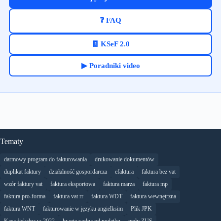
❓ FAQ
🧾 KSeF 2.0
▶ Poradniki video
Tematy
darmowy program do fakturowania
drukowanie dokumentów
duplikat faktury
działalność gospordarcza
efaktura
faktura bez vat
wzór faktury vat
faktura eksportowa
faktura marza
faktura mp
faktura pro-forma
faktura vat rr
faktura WDT
faktura wewnętrzna
faktura WNT
fakturowanie w języku angielksim
Plik JPK