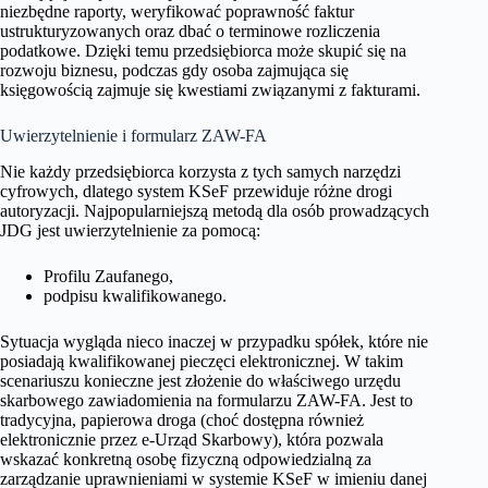
niezbędne raporty, weryfikować poprawność faktur
ustrukturyzowanych oraz dbać o terminowe rozliczenia
podatkowe. Dzięki temu przedsiębiorca może skupić się na
rozwoju biznesu, podczas gdy osoba zajmująca się
księgowością zajmuje się kwestiami związanymi z fakturami.
Uwierzytelnienie i formularz ZAW-FA
Nie każdy przedsiębiorca korzysta z tych samych narzędzi
cyfrowych, dlatego system KSeF przewiduje różne drogi
autoryzacji. Najpopularniejszą metodą dla osób prowadzących
JDG jest uwierzytelnienie za pomocą:
Profilu Zaufanego,
podpisu kwalifikowanego.
Sytuacja wygląda nieco inaczej w przypadku spółek, które nie
posiadają kwalifikowanej pieczęci elektronicznej. W takim
scenariuszu konieczne jest złożenie do właściwego urzędu
skarbowego zawiadomienia na formularzu ZAW-FA. Jest to
tradycyjna, papierowa droga (choć dostępna również
elektronicznie przez e-Urząd Skarbowy), która pozwala
wskazać konkretną osobę fizyczną odpowiedzialną za
zarządzanie uprawnieniami w systemie KSeF w imieniu danej