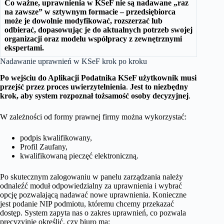
Co ważne, uprawnienia w KSeF nie są nadawane „raz
na zawsze” w sztywnym formacie – przedsiębiorca
może je dowolnie modyfikować, rozszerzać lub
odbierać, dopasowując je do aktualnych potrzeb swojej
organizacji oraz modelu współpracy z zewnętrznymi
ekspertami.
Nadawanie uprawnień w KSeF krok po kroku
Po wejściu do Aplikacji Podatnika KSeF użytkownik musi
przejść przez proces uwierzytelnienia
.
Jest to niezbędny
krok, aby system rozpoznał tożsamość osoby decyzyjnej
.
W zależności od formy prawnej firmy można wykorzystać:
podpis kwalifikowany,
Profil Zaufany,
kwalifikowaną pieczęć elektroniczną.
Po skutecznym zalogowaniu w panelu zarządzania należy
odnaleźć moduł odpowiedzialny za uprawnienia i wybrać
opcję pozwalającą nadawać nowe uprawnienia. Konieczne
jest podanie NIP podmiotu, któremu chcemy przekazać
dostęp. System zapyta nas o zakres uprawnień, co pozwala
precyzyjnie określić, czy biuro ma: